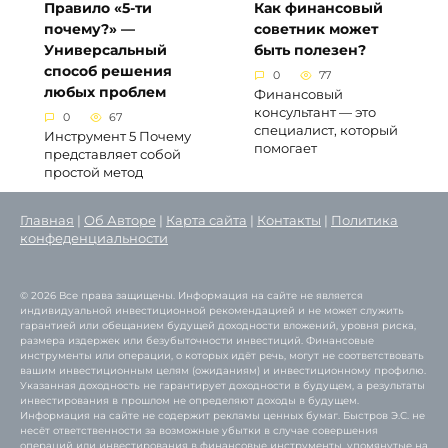
Правило «5-ти
Как финансовый
почему?» —
советник может
Универсальный
быть полезен?
способ решения
0
77
любых проблем
Финансовый
консультант — это
0
67
специалист, который
Инструмент 5 Почему
помогает
представляет собой
простой метод
Главная
|
Об Авторе
|
Карта сайта
|
Контакты
|
Политика
конфеденциальности
© 2026 Все права защищены. Информация на сайте не является
индивидуальной инвестиционной рекомендацией и не может служить
гарантией или обещанием будущей доходности вложений, уровня риска,
размера издержек или безубыточности инвестиций. Финансовые
инструменты или операции, о которых идёт речь, могут не соответствовать
вашим инвестиционным целям (ожиданиям) и инвестиционному профилю.
Указанная доходность не гарантирует доходности в будущем, а результаты
инвестирования в прошлом не определяют доходы в будущем.
Информация на сайте не содержит рекламы ценных бумаг. Быстров Э.С. не
несёт ответственности за возможные убытки в случае совершения
операций или инвестирования в финансовые инструменты, упомянутые на