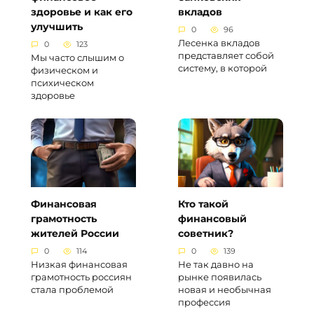
здоровье и как его
вкладов
улучшить
0
96
Лесенка вкладов
0
123
представляет собой
Мы часто слышим о
систему, в которой
физическом и
психическом
здоровье
Финансовая
Кто такой
грамотность
финансовый
жителей России
советник?
0
114
0
139
Низкая финансовая
Не так давно на
грамотность россиян
рынке появилась
стала проблемой
новая и необычная
профессия