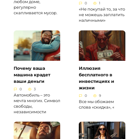
любом доме,
0
1
регулярно
«Не покупай то, за что
скапливается мусор.
не можешь заплатить
наличными»
Почему ваша
Иллюзия
машина крадет
бесплатного в
ваши деньги
инвестициях и
жизни
0
3
Автомобиль – это
0
9
мечта многих. Символ
Все мы обожаем
свободы,
слова «скидка», «
независимости