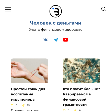
Перейти
к
содержанию
Человек с деньгами
блог о финансовом здоровье
Простой трюк для
Кто платит больше?
воспитания
Разбираемся в
миллионера
финансовой
грамотности
0
10
Приветствую вас,
0
8