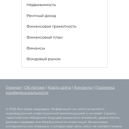
Недвижимость
Рентный доход
Финансовая грамотность
Финансовый план
Финансы
Фондовый рынок
Главная
|
Об Авторе
|
Карта сайта
|
Контакты
|
Политика
конфеденциальности
© 2026 Все права защищены. Информация на сайте не является
индивидуальной инвестиционной рекомендацией и не может служить
гарантией или обещанием будущей доходности вложений, уровня риска,
размера издержек или безубыточности инвестиций. Финансовые
инструменты или операции, о которых идёт речь, могут не соответствовать