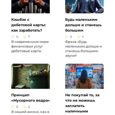
Кэшбэк с
Будь маленьким
дебетовой карты:
дольше и станешь
как заработать?
большим
0
7
0
4
В современном мире
Фраза «будь
финансовых услуг
маленьким дольше и
дебетовые карты
станешь большим»
звучит
Принцип
Не покупай то, за
«Мусорного ведра»
что не можешь
заплатить
0
4
наличными
В нашей жизни, как в