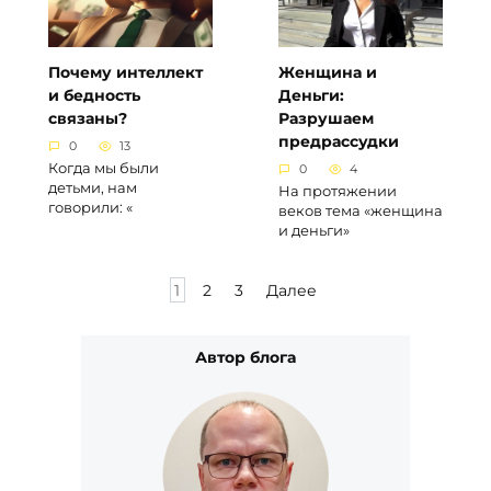
Почему интеллект
Женщина и
и бедность
Деньги:
связаны?
Разрушаем
предрассудки
0
13
Когда мы были
0
4
детьми, нам
На протяжении
говорили: «
веков тема «женщина
и деньги»
Пагинация
1
2
3
Далее
записей
Автор блога