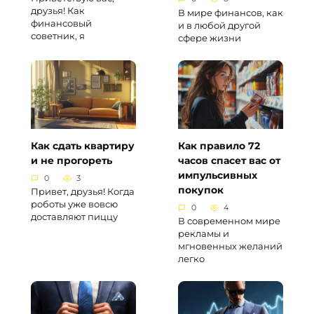
друзья! Как
В мире финансов, как
финансовый
и в любой другой
советник, я
сфере жизни
Как сдать квартиру
Как правило 72
и не прогореть
часов спасет вас от
импульсивных
0
3
покупок
Привет, друзья! Когда
роботы уже вовсю
0
4
доставляют пиццу
В современном мире
рекламы и
мгновенных желаний
легко