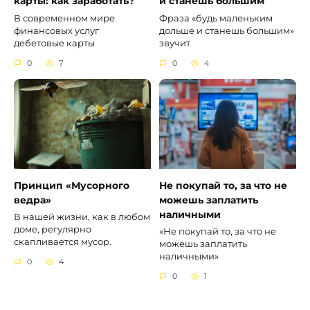
карты: как заработать?
и станешь большим
В современном мире
Фраза «будь маленьким
финансовых услуг
дольше и станешь большим»
дебетовые карты
звучит
0
7
0
4
Принцип «Мусорного
Не покупай то, за что не
ведра»
можешь заплатить
наличными
В нашей жизни, как в любом
доме, регулярно
«Не покупай то, за что не
скапливается мусор.
можешь заплатить
наличными»
0
4
0
1