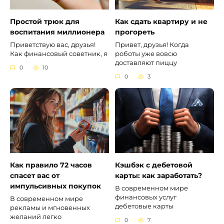
Простой трюк для
Как сдать квартиру и не
воспитания миллионера
прогореть
Приветствую вас, друзья!
Привет, друзья! Когда
Как финансовый советник, я
роботы уже вовсю
доставляют пиццу
0
10
0
3
Как правило 72 часов
Кэшбэк с дебетовой
спасет вас от
карты: как заработать?
импульсивных покупок
В современном мире
финансовых услуг
В современном мире
дебетовые карты
рекламы и мгновенных
желаний легко
0
7