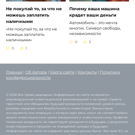
Не покупай то, за что не
Почему ваша машина
можешь заплатить
крадет ваши деньги
наличными
Автомобиль – это мечта
многих. Символ свободы,
«Не покупай то, за что не
независимости
можешь заплатить
наличными»
0
3
0
1
Главная
|
Об Авторе
|
Карта сайта
|
Контакты
|
Политика
конфеденциальности
© 2026 Все права защищены. Информация на сайте не является
индивидуальной инвестиционной рекомендацией и не может служить
гарантией или обещанием будущей доходности вложений, уровня риска,
размера издержек или безубыточности инвестиций. Финансовые
инструменты или операции, о которых идёт речь, могут не соответствовать
вашим инвестиционным целям (ожиданиям) и инвестиционному профилю.
Указанная доходность не гарантирует доходности в будущем, а результаты
инвестирования в прошлом не определяют доходы в будущем.
Информация на сайте не содержит рекламы ценных бумаг. Быстров Э.С. не