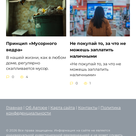
Принцип «Мусорного
Не покупай то, за что не
ведра»
можешь заплатить
наличными
В нашей жизни, как в любом
доме, регулярно
«Не покупай то, за что не
скапливается мусор.
можешь заплатить
наличными»
0
4
0
1
Главная
|
Об Авторе
|
Карта сайта
|
Контакты
|
Политика
конфеденциальности
© 2026 Все права защищены. Информация на сайте не является
индивидуальной инвестиционной рекомендацией и не может служить