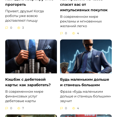
прогореть
спасет вас от
импульсивных покупок
Привет, друзья! Когда
роботы уже вовсю
В современном мире
доставляют пиццу
рекламы и мгновенных
желаний легко
0
3
0
4
Кэшбэк с дебетовой
Будь маленьким дольше
карты: как заработать?
и станешь большим
В современном мире
Фраза «будь маленьким
финансовых услуг
дольше и станешь большим»
дебетовые карты
звучит
0
7
0
4