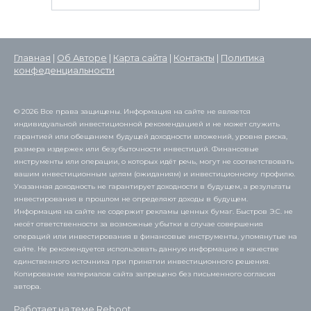
Главная
|
Об Авторе
|
Карта сайта
|
Контакты
|
Политика
конфеденциальности
© 2026 Все права защищены. Информация на сайте не является
индивидуальной инвестиционной рекомендацией и не может служить
гарантией или обещанием будущей доходности вложений, уровня риска,
размера издержек или безубыточности инвестиций. Финансовые
инструменты или операции, о которых идёт речь, могут не соответствовать
вашим инвестиционным целям (ожиданиям) и инвестиционному профилю.
Указанная доходность не гарантирует доходности в будущем, а результаты
инвестирования в прошлом не определяют доходы в будущем.
Информация на сайте не содержит рекламы ценных бумаг. Быстров Э.С. не
несёт ответственности за возможные убытки в случае совершения
операций или инвестирования в финансовые инструменты, упомянутые на
сайте. Не рекомендуется использовать данную информацию в качестве
единственного источника при принятии инвестиционного решения.
Копирование материалов сайта запрещено без письменного согласия
автора.
Работает на теме
Reboot