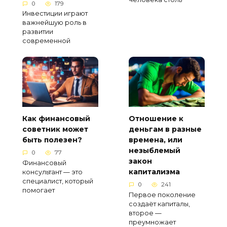
0
179
Инвестиции играют
важнейшую роль в
развитии
современной
Как финансовый
Отношение к
советник может
деньгам в разные
быть полезен?
времена, или
незыблемый
0
77
закон
Финансовый
капитализма
консультант — это
специалист, который
0
241
помогает
Первое поколение
создаёт капиталы,
второе —
преумножает