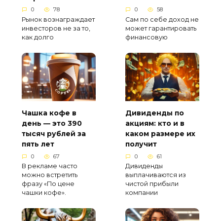
0
78
0
58
Рынок вознаграждает
Сам по себе доход не
инвесторов не за то,
может гарантировать
как долго
финансовую
Чашка кофе в
Дивиденды по
день — это 390
акциям: кто и в
тысяч рублей за
каком размере их
пять лет
получит
0
67
0
61
В рекламе часто
Дивиденды
можно встретить
выплачиваются из
фразу «По цене
чистой прибыли
чашки кофе».
компании