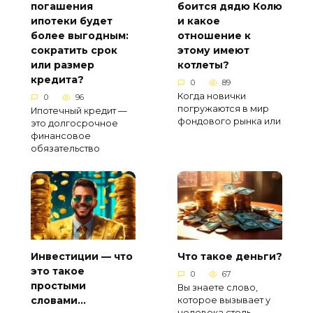
погашения
боится дядю Колю
ипотеки будет
и какое
более выгодным:
отношение к
сократить срок
этому имеют
или размер
котлеты?
кредита?
0
89
Когда новички
0
96
погружаются в мир
Ипотечный кредит —
фондового рынка или
это долгосрочное
финансовое
обязательство
Инвестиции — что
Что такое деньги?
это такое
0
67
простыми
Вы знаете слово,
словами…
которое вызывает у
человека столь