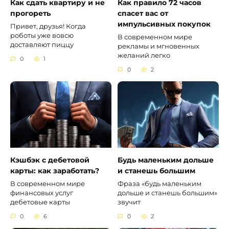
Как сдать квартиру и не
Как правило 72 часов
прогореть
спасет вас от
импульсивных покупок
Привет, друзья! Когда
роботы уже вовсю
В современном мире
доставляют пиццу
рекламы и мгновенных
желаний легко
0
1
0
2
Кэшбэк с дебетовой
Будь маленьким дольше
карты: как заработать?
и станешь большим
В современном мире
Фраза «будь маленьким
финансовых услуг
дольше и станешь большим»
дебетовые карты
звучит
0
6
0
2