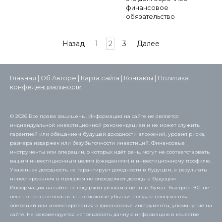
финансовое
обязательство
Пагинация
Назад
1
2
3
Далее
записей
Главная
|
Об Авторе
|
Карта сайта
|
Контакты
|
Политика
конфеденциальности
© 2026 Все права защищены. Информация на сайте не является
индивидуальной инвестиционной рекомендацией и не может служить
гарантией или обещанием будущей доходности вложений, уровня риска,
размера издержек или безубыточности инвестиций. Финансовые
инструменты или операции, о которых идёт речь, могут не соответствовать
вашим инвестиционным целям (ожиданиям) и инвестиционному профилю.
Указанная доходность не гарантирует доходности в будущем, а результаты
инвестирования в прошлом не определяют доходы в будущем.
Информация на сайте не содержит рекламы ценных бумаг. Быстров Э.С. не
несёт ответственности за возможные убытки в случае совершения
операций или инвестирования в финансовые инструменты, упомянутые на
сайте. Не рекомендуется использовать данную информацию в качестве