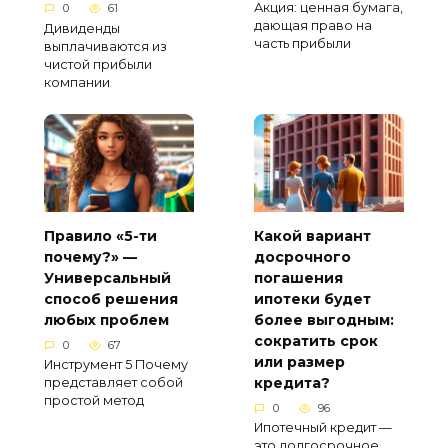
Акция: ценная бумага,
0
61
дающая право на
Дивиденды
часть прибыли
выплачиваются из
чистой прибыли
компании
Правило «5-ти
Какой вариант
почему?» —
досрочного
Универсальный
погашения
способ решения
ипотеки будет
любых проблем
более выгодным:
сократить срок
0
67
или размер
Инструмент 5 Почему
кредита?
представляет собой
простой метод
0
96
Ипотечный кредит —
это долгосрочное