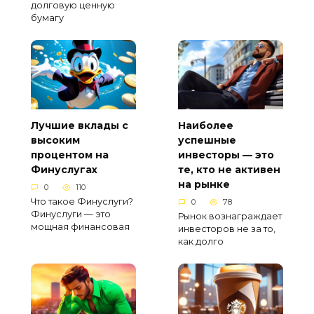
долговую ценную
бумагу
Лучшие вклады с
Наиболее
высоким
успешные
процентом на
инвесторы — это
Финуслугах
те, кто не активен
на рынке
0
110
Что такое Финуслуги?
0
78
Финуслуги — это
Рынок вознаграждает
мощная финансовая
инвесторов не за то,
как долго