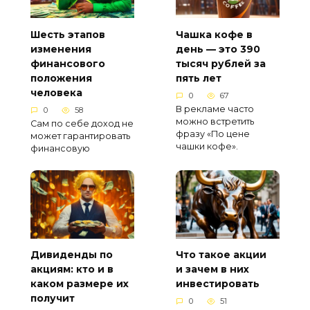
Шесть этапов
Чашка кофе в
изменения
день — это 390
финансового
тысяч рублей за
положения
пять лет
человека
0
67
В рекламе часто
0
58
можно встретить
Сам по себе доход не
фразу «По цене
может гарантировать
чашки кофе».
финансовую
Дивиденды по
Что такое акции
акциям: кто и в
и зачем в них
каком размере их
инвестировать
получит
0
51