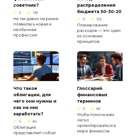
советник?
распределения
бюджета 50-30-20
0
139
Не так давно на рынке
0
102
появилась новая и
Планирование
необычная
расходов — это один
профессия
из основных
принципов
Что такое
Глоссарий
облигации, для
финансовых
чего они нужны и
терминов
как на них
0
82
заработать?
Чтобы помочь вам
легко
0
84
ориентироваться в
Облигация
мире финансов
представляет собой